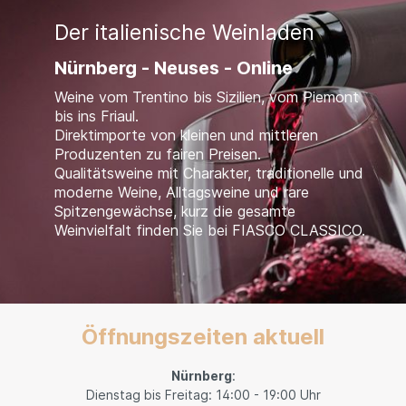
Der italienische Weinladen
Nürnberg - Neuses - Online
Weine vom Trentino bis Sizilien, vom Piemont
bis ins Friaul.
Direktimporte von kleinen und mittleren
Produzenten zu fairen Preisen.
Qualitätsweine mit Charakter, traditionelle und
moderne Weine, Alltagsweine und rare
Spitzengewächse, kurz die gesamte
Weinvielfalt finden Sie bei FIASCO CLASSICO.
Öffnungszeiten aktuell
Nürnberg
:
Dienstag bis Freitag: 14:00 - 19:00 Uhr