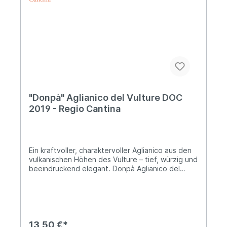
"Donpà" Aglianico del Vulture DOC
2019 - Regio Cantina
Ein kraftvoller, charaktervoller Aglianico aus den
vulkanischen Höhen des Vulture – tief, würzig und
beeindruckend elegant. Donpà Aglianico del
Vulture DOC von Regio Cantina ist ein
Paradebeispiel dafür, was die Rebsorte Aglianico
in der uralten Weinlandschaft Basilikatas leisten
kann. Die Reben wachsen auf mineralreichen
Böden vulkanischen Ursprungs, wodurch dieser
Wein seine unverwechselbare Tiefe und Struktur
13,50 €*