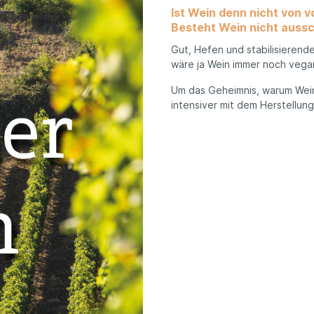
Ist Wein denn nicht von 
Besteht Wein nicht aussc
n
Sizilien
Gut, Hefen und stabilisierend
wäre ja Wein immer noch vega
Lombardei
Um das Geheimnis, warum Wein 
intensiver mit dem Herstellun
Latium