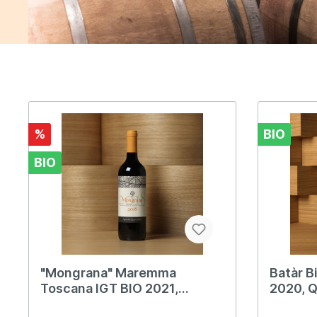
%
BIO
BIO
"Mongrana" Maremma
Batàr B
Toscana IGT BIO 2021,
2020, Q
Querciabella