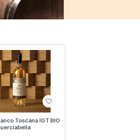
ianco Toscana IGT BIO
uerciabella