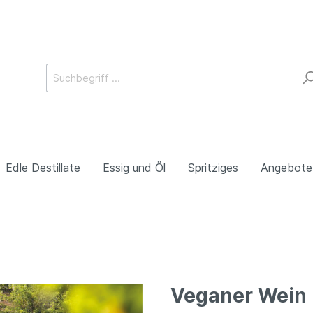
Edle Destillate
Essig und Öl
Spritziges
Angebote
en
Südtirol
Veganer Wein
o
Kampanien