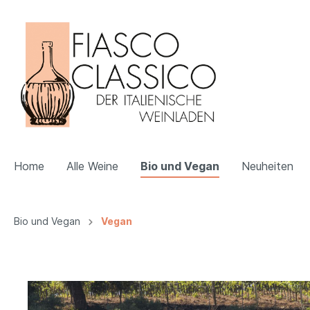
Home
Alle Weine
Bio und Vegan
Neuheiten
Zur Kategorie Alle Weine
Zur Kategorie Bio und Vegan
Bio und Vegan
Vegan
Apulien
Bio
Veneti
Vegan
Emilia Romagna
Trentin