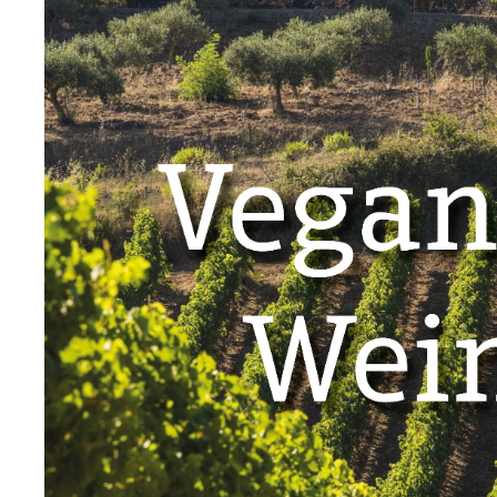
Umbrien
Ligurie
Piemont
Molise
Sardinien
Marken