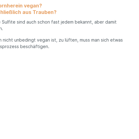
vornherein vegan?
hließlich aus Trauben?
Basilikata
e Sulfite sind auch schon fast jedem bekannt, aber damit
n.
Kalabrien
nicht unbedingt vegan ist, zu lüften, muss man sich etwas
gsprozess beschäftigen.
Friaul