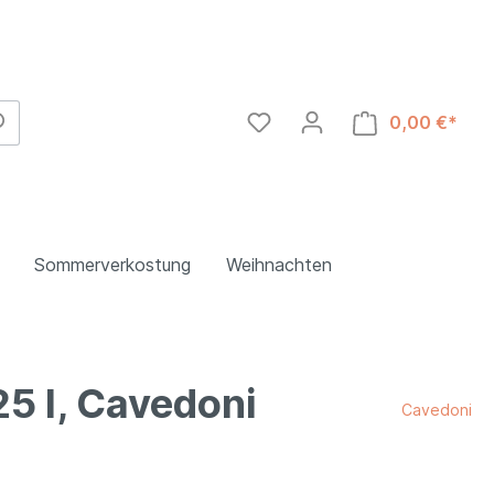
0,00 €*
Sommerverkostung
Weihnachten
25 l, Cavedoni
Abruzzzen
Cavedoni
Toskana