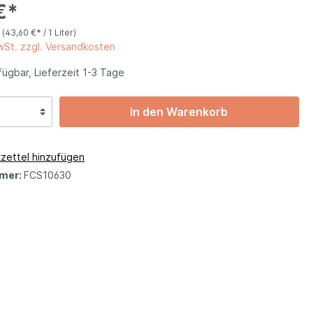
€*
Basilikata
r
(43,60 €* / 1 Liter)
MwSt. zzgl. Versandkosten
ügbar, Lieferzeit 1-3 Tage
Kalabrien
In den Warenkorb
Friaul
zettel hinzufügen
mer:
FCS10630