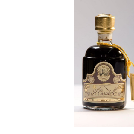
Umbrien
Ligurie
Piemont
Molise
Sardinien
Marken