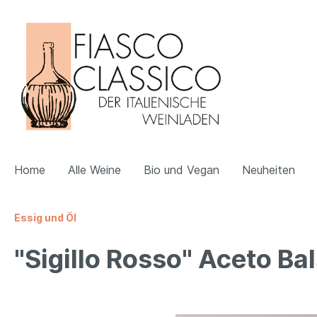
Home
Alle Weine
Bio und Vegan
Neuheiten
Essig und Öl
Zur Kategorie Alle Weine
Zur Kategorie Bio und Vegan
"Sigillo Rosso" Aceto Ba
Apulien
Bio
Veneti
Vegan
Emilia Romagna
Trentin