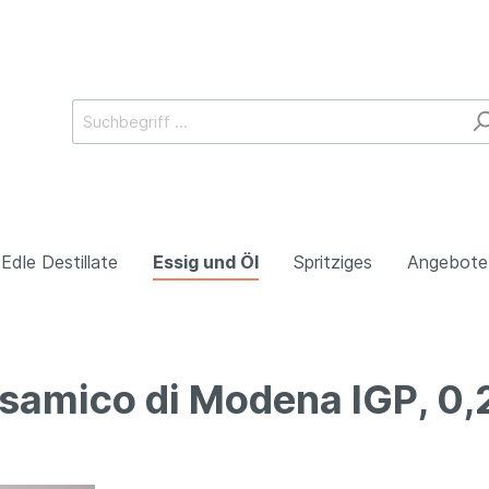
Edle Destillate
Essig und Öl
Spritziges
Angebote
lsamico di Modena IGP, 0,
en
Südtirol
o
Kampanien