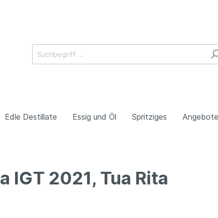
Edle Destillate
Essig und Öl
Spritziges
Angebot
a IGT 2021, Tua Rita
en
Südtirol
o
Kampanien