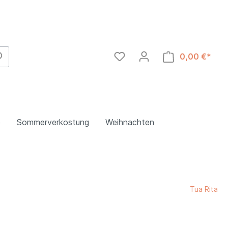
0,00 €*
e
Sommerverkostung
Weihnachten
Abruzzzen
Tua Rita
Toskana