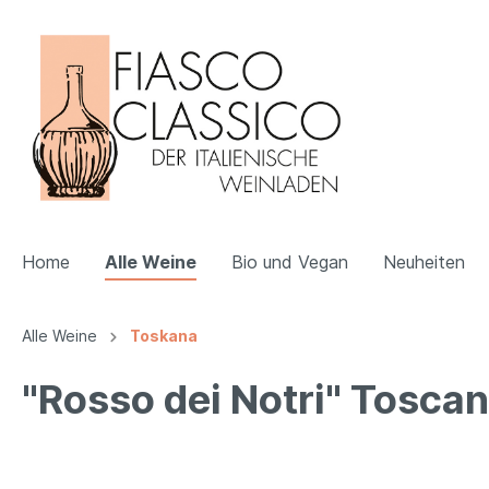
Home
Alle Weine
Bio und Vegan
Neuheiten
Alle Weine
Toskana
Zur Kategorie Alle Weine
Zur Kategorie Bio und Vegan
"Rosso dei Notri" Toscan
Apulien
Bio
Veneti
Vegan
Emilia Romagna
Trentin