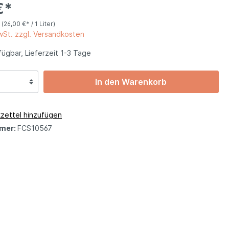
€*
Basilikata
r
(26,00 €* / 1 Liter)
MwSt. zzgl. Versandkosten
ügbar, Lieferzeit 1-3 Tage
Kalabrien
In den Warenkorb
Friaul
zettel hinzufügen
mer:
FCS10567