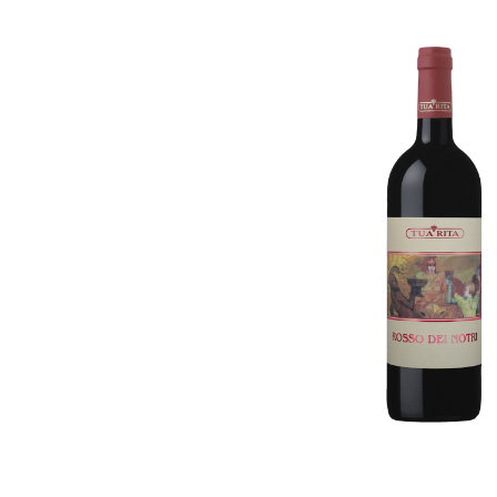
Umbrien
Ligurie
Piemont
Molise
Sardinien
Marken